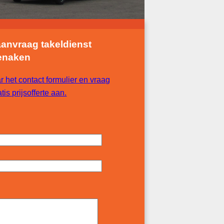
aanvraag takeldienst
enaken
r het contact formulier en vraag
tis prijsofferte aan.