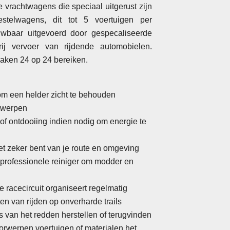
 vrachtwagens die speciaal uitgerust zijn
stelwagens, dit tot 5 voertuigen per
ouwbaar uitgevoerd door gespecaliseerde
j vervoer van rijdende automobielen.
naken 24 op 24 bereiken.
 om een helder zicht te behouden
ntwerpen
 of ontdooiing indien nodig om energie te
niet zeker bent van je route en omgeving
n professionele reiniger om modder en
e racecircuit organiseert regelmatig
n van rijden op onverharde trails
s van het redden herstellen of terugvinden
orwerpen voertuigen of materialen het