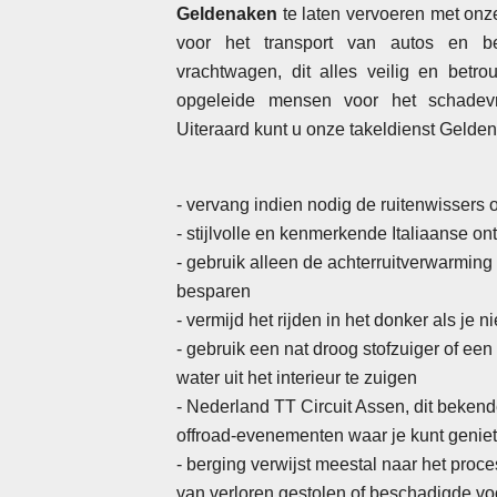
Geldenaken
te laten vervoeren met onze
voor het transport van autos en be
vrachtwagen, dit alles veilig en betr
opgeleide mensen voor het schadevri
Uiteraard kunt u onze takeldienst Gelde
- vervang indien nodig de ruitenwissers
- stijlvolle en kenmerkende Italiaanse o
- gebruik alleen de achterruitverwarming
besparen
-
vermijd het rijden in het donker als je 
- gebruik een nat droog stofzuiger of ee
water uit het interieur te zuigen
- Nederland TT Circuit Assen, dit bekend
offroad-evenementen waar je kunt geniete
- berging verwijst meestal naar het proce
van verloren gestolen of beschadigde vo