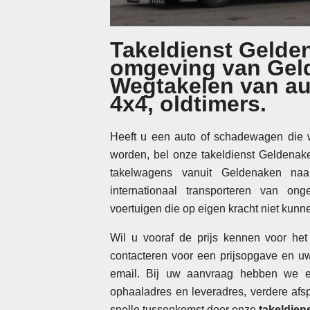
Takeldienst Gelde
omgeving van Gel
Wegtakelen van au
4x4, oldtimers.
Heeft u een auto of schadewagen die 
worden, bel onze takeldienst Geldena
takelwagens vanuit Geldenaken na
internationaal transporteren van on
voertuigen die op eigen kracht niet kunne
Wil u vooraf de prijs kennen voor het
contacteren voor een prijsopgave en uw
email. Bij uw aanvraag hebben we en
ophaaladres en leveradres, verdere af
snelle tussenkomst door onze
takeldien