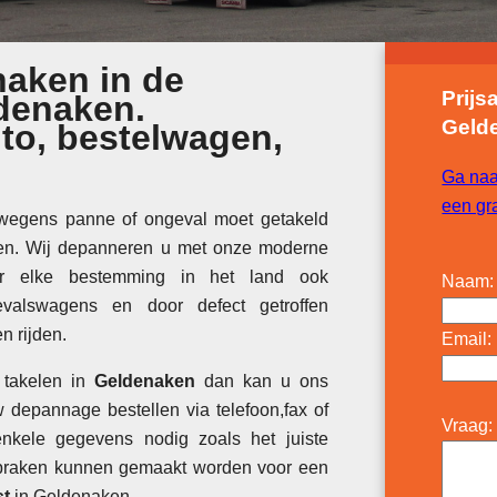
naken in de
Prijs
denaken.
Geld
to, bestelwagen,
Ga naa
een gra
wegens panne of ongeval moet getakeld
ken. Wij depanneren u met onze moderne
ar elke bestemming in het land ook
Naam:
gevalswagens en door defect getroffen
n rijden.
Email:
 takelen in
Geldenaken
dan kan u ons
 depannage bestellen via telefoon,fax of
Vraag:
kele gegevens nodig zoals het juiste
spraken kunnen gemaakt worden voor een
st
in Geldenaken.