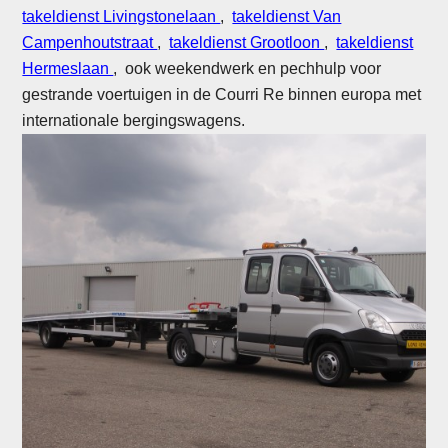
takeldienst Livingstonelaan
,
takeldienst Van
Campenhoutstraat
,
takeldienst Grootloon
,
takeldienst
Hermeslaan
, ook weekendwerk en pechhulp voor
gestrande voertuigen in de Courri Re binnen europa met
internationale bergingswagens.