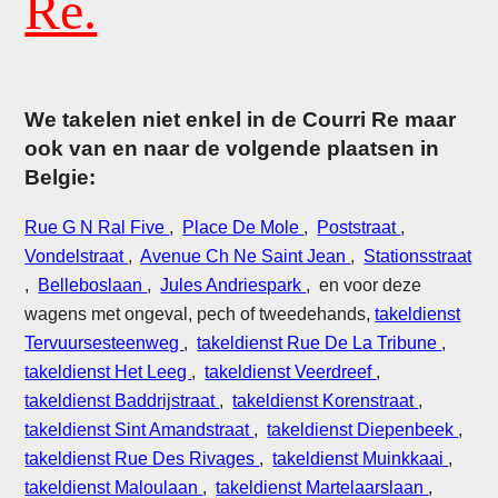
Re.
We takelen niet enkel in de Courri Re maar
ook van en naar de volgende plaatsen in
Belgie:
Rue G N Ral Five
,
Place De Mole
,
Poststraat
,
Vondelstraat
,
Avenue Ch Ne Saint Jean
,
Stationsstraat
,
Belleboslaan
,
Jules Andriespark
, en voor deze
wagens met ongeval, pech of tweedehands,
takeldienst
Tervuursesteenweg
,
takeldienst Rue De La Tribune
,
takeldienst Het Leeg
,
takeldienst Veerdreef
,
takeldienst Baddrijstraat
,
takeldienst Korenstraat
,
takeldienst Sint Amandstraat
,
takeldienst Diepenbeek
,
takeldienst Rue Des Rivages
,
takeldienst Muinkkaai
,
takeldienst Maloulaan
,
takeldienst Martelaarslaan
,