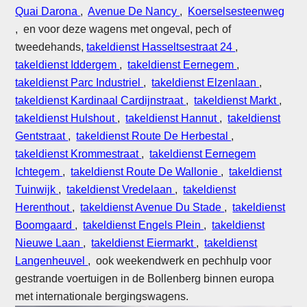
Quai Darona
,
Avenue De Nancy
,
Koerselsesteenweg
, en voor deze wagens met ongeval, pech of
tweedehands,
takeldienst Hasseltsestraat 24
,
takeldienst Iddergem
,
takeldienst Eernegem
,
takeldienst Parc Industriel
,
takeldienst Elzenlaan
,
takeldienst Kardinaal Cardijnstraat
,
takeldienst Markt
,
takeldienst Hulshout
,
takeldienst Hannut
,
takeldienst
Gentstraat
,
takeldienst Route De Herbestal
,
takeldienst Krommestraat
,
takeldienst Eernegem
Ichtegem
,
takeldienst Route De Wallonie
,
takeldienst
Tuinwijk
,
takeldienst Vredelaan
,
takeldienst
Herenthout
,
takeldienst Avenue Du Stade
,
takeldienst
Boomgaard
,
takeldienst Engels Plein
,
takeldienst
Nieuwe Laan
,
takeldienst Eiermarkt
,
takeldienst
Langenheuvel
, ook weekendwerk en pechhulp voor
gestrande voertuigen in de Bollenberg binnen europa
met internationale bergingswagens.