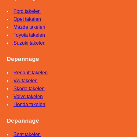
Ford takelen
Opel takelen
Mazda takelen
Toyota takelen
Suzuki takelen
Depannage
Renault takelen
Vw takelen
Skoda takelen
Volvo takelen
Honda takelen
Depannage
Seat takelen