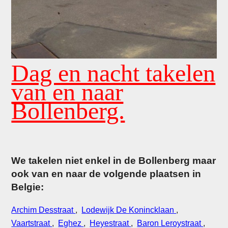
Dag en nacht takelen
van en naar
Bollenberg.
We takelen niet enkel in de Bollenberg maar
ook van en naar de volgende plaatsen in
Belgie:
Archim Desstraat
,
Lodewijk De Konincklaan
,
Vaartstraat
,
Eghez
,
Heyestraat
,
Baron Leroystraat
,