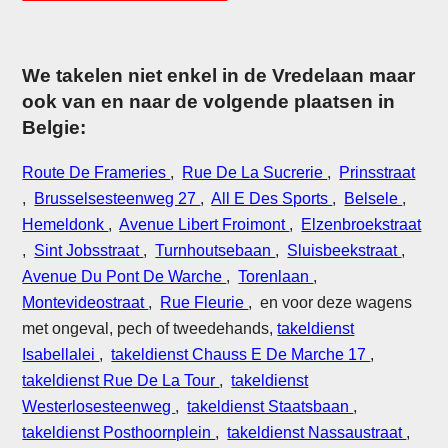
We takelen niet enkel in de Vredelaan maar
ook van en naar de volgende plaatsen in
Belgie:
Route De Frameries
,
Rue De La Sucrerie
,
Prinsstraat
,
Brusselsesteenweg 27
,
All E Des Sports
,
Belsele
,
Hemeldonk
,
Avenue Libert Froimont
,
Elzenbroekstraat
,
Sint Jobsstraat
,
Turnhoutsebaan
,
Sluisbeekstraat
,
Avenue Du Pont De Warche
,
Torenlaan
,
Montevideostraat
,
Rue Fleurie
, en voor deze wagens
met ongeval, pech of tweedehands,
takeldienst
Isabellalei
,
takeldienst Chauss E De Marche 17
,
takeldienst Rue De La Tour
,
takeldienst
Westerlosesteenweg
,
takeldienst Staatsbaan
,
takeldienst Posthoornplein
,
takeldienst Nassaustraat
,