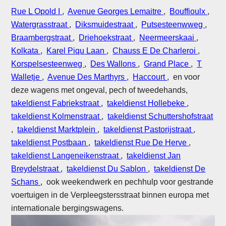
Rue L Opold I
,
Avenue Georges Lemaitre
,
Bouffioulx
,
Watergrasstraat
,
Diksmuidestraat
,
Putsesteenwweg
,
Braambergstraat
,
Driehoekstraat
,
Neermeerskaai
,
Kolkata
,
Karel Piqu Laan
,
Chauss E De Charleroi
,
Korspelsesteenweg
,
Des Wallons
,
Grand Place
,
T
Walletje
,
Avenue Des Marthyrs
,
Haccourt
, en voor
deze wagens met ongeval, pech of tweedehands,
takeldienst Fabriekstraat
,
takeldienst Hollebeke
,
takeldienst Kolmenstraat
,
takeldienst Schuttershofstraat
,
takeldienst Marktplein
,
takeldienst Pastorijstraat
,
takeldienst Postbaan
,
takeldienst Rue De Herve
,
takeldienst Langeneikenstraat
,
takeldienst Jan
Breydelstraat
,
takeldienst Du Sablon
,
takeldienst De
Schans
, ook weekendwerk en pechhulp voor gestrande
voertuigen in de Verpleegstersstraat binnen europa met
internationale bergingswagens.