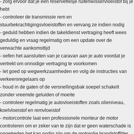
- zorg ervoor dat je een reserveflesje ruitenwisservloeistof bij je
hebt
-
controleer de transmissie rem en
stuurbekrachtigingsvloeistoffen en vervang ze indien nodig
- geduld hebben indien de takeldienst vertraging heeft wees
geduldig en vraag regelmatig om een update over de
verwachte aankomsttijd
- oefen het aansluiten van je caravan aan je auto voordat je
vertrekt om onnodige vertraging te voorkomen
- let goed op wegwerkzaamheden en volg de instructies van
verkeersregelaars op
- houd in de gaten of de versnellingsbak soepel schakelt
zonder vreemde geluiden of moeite
-
controleer regelmatig je autovloeistoffen zoals olieniveau,
koelvloeistof en remvloeistof
- motorcontrole laat een professionele monteur de motor
controleren om er zeker van te zijn dat er geen waterschade is
opgetreden het kan nodig zijn om de motorolie brandstoffilter