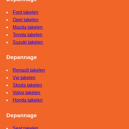
Ford takelen
Opel takelen
Mazda takelen
Toyota takelen
Suzuki takelen
Depannage
Renault takelen
Vw takelen
Skoda takelen
Volvo takelen
Honda takelen
Depannage
Seat takelen