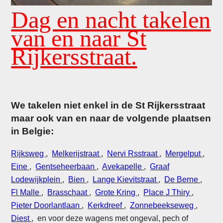
Dag en nacht takelen
van en naar St
Rijkersstraat.
We takelen niet enkel in de St Rijkersstraat
maar ook van en naar de volgende plaatsen
in Belgie:
Rijksweg
,
Melkerijstraat
,
Nervi Rsstraat
,
Mergelput
,
Eine
,
Gentseheerbaan
,
Avekapelle
,
Graaf
Lodewijkplein
,
Bien
,
Lange Kievitstraat
,
De Berne
,
Fl Malle
,
Brasschaat
,
Grote Kring
,
Place J Thiry
,
Pieter Doorlantlaan
,
Kerkdreef
,
Zonnebeekseweg
,
Diest
, en voor deze wagens met ongeval, pech of