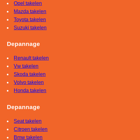
Opel takelen
Mazda takelen
Toyota takelen
Suzuki takelen
Depannage
Renault takelen
Vw takelen
Skoda takelen
Volvo takelen
Honda takelen
Depannage
Seat takelen
Citroen takelen
Bmw takelen