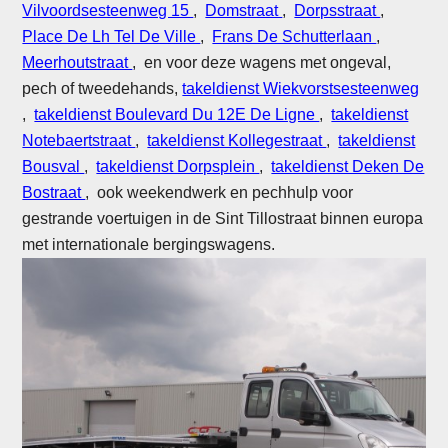
Vilvoordsesteenweg 15
,
Domstraat
,
Dorpsstraat
,
Place De Lh Tel De Ville
,
Frans De Schutterlaan
,
Meerhoutstraat
, en voor deze wagens met ongeval,
pech of tweedehands,
takeldienst Wiekvorstsesteenweg
,
takeldienst Boulevard Du 12E De Ligne
,
takeldienst
Notebaertstraat
,
takeldienst Kollegestraat
,
takeldienst
Bousval
,
takeldienst Dorpsplein
,
takeldienst Deken De
Bostraat
, ook weekendwerk en pechhulp voor
gestrande voertuigen in de Sint Tillostraat binnen europa
met internationale bergingswagens.