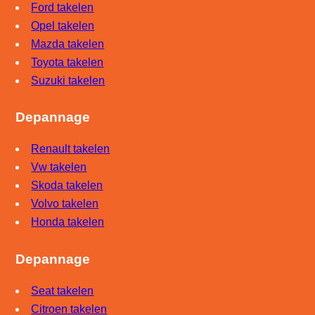
Ford takelen
Opel takelen
Mazda takelen
Toyota takelen
Suzuki takelen
Depannage
Renault takelen
Vw takelen
Skoda takelen
Volvo takelen
Honda takelen
Depannage
Seat takelen
Citroen takelen