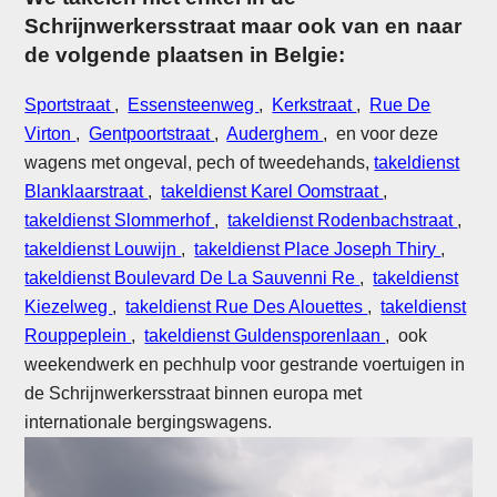
Schrijnwerkersstraat maar ook van en naar
de volgende plaatsen in Belgie:
Sportstraat
,
Essensteenweg
,
Kerkstraat
,
Rue De
Virton
,
Gentpoortstraat
,
Auderghem
, en voor deze
wagens met ongeval, pech of tweedehands,
takeldienst
Blanklaarstraat
,
takeldienst Karel Oomstraat
,
takeldienst Slommerhof
,
takeldienst Rodenbachstraat
,
takeldienst Louwijn
,
takeldienst Place Joseph Thiry
,
takeldienst Boulevard De La Sauvenni Re
,
takeldienst
Kiezelweg
,
takeldienst Rue Des Alouettes
,
takeldienst
Rouppeplein
,
takeldienst Guldensporenlaan
, ook
weekendwerk en pechhulp voor gestrande voertuigen in
de Schrijnwerkersstraat binnen europa met
internationale bergingswagens.