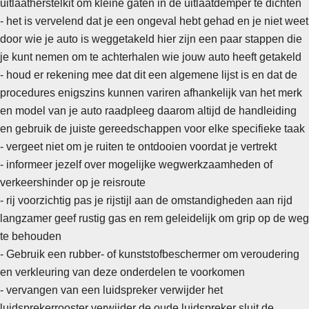
uitlaatherstelkit om kleine gaten in de uitlaatdemper te dichten
- het is vervelend dat je een ongeval hebt gehad en je niet weet
door wie je auto is weggetakeld hier zijn een paar stappen die
je kunt nemen om te achterhalen wie jouw auto heeft getakeld
-
houd er rekening mee dat dit een algemene lijst is en dat de
procedures enigszins kunnen variren afhankelijk van het merk
en model van je auto raadpleeg daarom altijd de handleiding
en gebruik de juiste gereedschappen voor elke specifieke taak
- vergeet niet om je ruiten te ontdooien voordat je vertrekt
- informeer jezelf over mogelijke wegwerkzaamheden of
verkeershinder op je reisroute
- rij voorzichtig pas je rijstijl aan de omstandigheden aan rijd
langzamer geef rustig gas en rem geleidelijk om grip op de weg
te behouden
- Gebruik een rubber- of kunststofbeschermer om veroudering
en verkleuring van deze onderdelen te voorkomen
-
vervangen van een luidspreker verwijder het
luidsprekerrooster verwijder de oude luidspreker sluit de