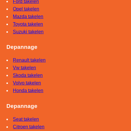
Ford takelen
Opel takelen
Mazda takelen
Toyota takelen
Suzuki takelen
Depannage
Renault takelen
Vw takelen
Skoda takelen
Volvo takelen
Honda takelen
Depannage
Seat takelen
Citroen takelen