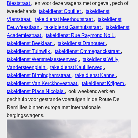
Bieststraat
, en voor deze wagens met ongeval, pech of
tweedehands,
takeldienst Couillet
,
takeldienst
Vlamstraat
,
takeldienst Meerhoutstraat
,
takeldienst
Eeuwfeestlaan
,
takeldienst Gasthuisstraat
,
takeldienst
Academiestraat
,
takeldienst Rue Raymond No L
,
takeldienst Beeklaan
,
takeldienst Dranouter
,
takeldienst Tuinwijk
,
takeldienst Ommeganckstraat
,
takeldienst Wemmelsesteenweg
,
takeldienst Willy
Vandersteenplein
,
takeldienst Kaulillerweg
,
takeldienst Birminghamstraat
,
takeldienst Kanne
,
takeldienst Van Kerckhovestraat
,
takeldienst Krijgem
,
takeldienst Place Nicolais
, ook weekendwerk en
pechhulp voor gestrande voertuigen in de Route De
Remillies binnen europa met internationale
bergingswagens.