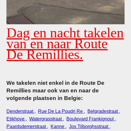
Dag en nacht takelen
van en naar Route
De Remillies.
We takelen niet enkel in de Route De
Remillies maar ook van en naar de
volgende plaatsen in Belgie:
Denderstraat
,
Rue De La Poudri Re
,
Belgradestraat
,
Etikhove
,
Watergrasstraat
,
Boulevard Frankignoul
,
Paardsdemerstraat
,
Kanne
,
Jos Tilborghsstraat
,