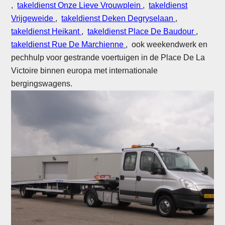
,
takeldienst Onze Lieve Vrouwplein
,
takeldienst
Vrijgeweide
,
takeldienst Deken Degryselaan
,
takeldienst Heikant
,
takeldienst Place De Baudour
,
takeldienst Rue De Marchienne
, ook weekendwerk en
pechhulp voor gestrande voertuigen in de Place De La
Victoire binnen europa met internationale
bergingswagens.