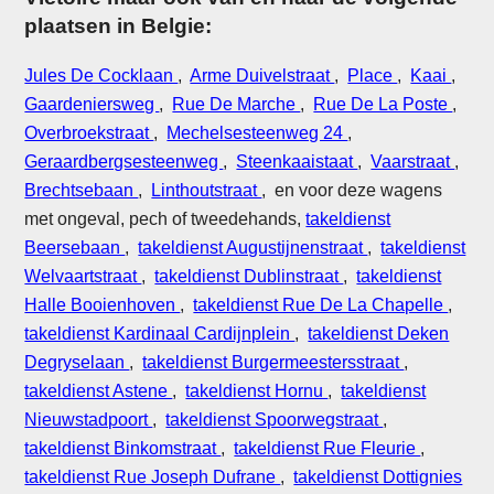
plaatsen in Belgie:
Jules De Cocklaan
,
Arme Duivelstraat
,
Place
,
Kaai
,
Gaardeniersweg
,
Rue De Marche
,
Rue De La Poste
,
Overbroekstraat
,
Mechelsesteenweg 24
,
Geraardbergsesteenweg
,
Steenkaaistaat
,
Vaarstraat
,
Brechtsebaan
,
Linthoutstraat
, en voor deze wagens
met ongeval, pech of tweedehands,
takeldienst
Beersebaan
,
takeldienst Augustijnenstraat
,
takeldienst
Welvaartstraat
,
takeldienst Dublinstraat
,
takeldienst
Halle Booienhoven
,
takeldienst Rue De La Chapelle
,
takeldienst Kardinaal Cardijnplein
,
takeldienst Deken
Degryselaan
,
takeldienst Burgermeestersstraat
,
takeldienst Astene
,
takeldienst Hornu
,
takeldienst
Nieuwstadpoort
,
takeldienst Spoorwegstraat
,
takeldienst Binkomstraat
,
takeldienst Rue Fleurie
,
takeldienst Rue Joseph Dufrane
,
takeldienst Dottignies