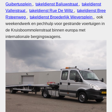
Guibertusplein
,
takeldienst Baljuwstraat
,
takeldienst
Valleistraat
,
takeldienst Rue De Wiltz
,
takeldienst Bree
Rsteenweg
,
takeldienst Broederlijk Weversplein
, ook
weekendwerk en pechhulp voor gestrande voertuigen in
de Kruisboommolenstraat binnen europa met
internationale bergingswagens.