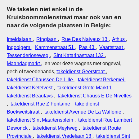
We takelen niet enkel in de
Kruisboommolenstraat maar ook van en
naar de volgende plaatsen in Belgie:
Imeldalaan
,
Ringlaan
,
Rue Des Naiveux 13
,
Athus
,
Ingooigem
,
Kammenstraat 51
,
Pas 43
,
Vaartstraat
,
Tessenderloseweg
,
Sint Katarinastraat 132
,
Maandagmarkt
, en voor deze wagens met ongeval,
pech of tweedehands,
takeldienst Geerstraat
,
takeldienst Chaussee De Lille
,
takeldienst Berkemei
,
takeldienst Ketelvest
,
takeldienst Grote Markt 1
,
takeldienst Beaufays
,
takeldienst Chauss E De Nivelles
,
takeldienst Rue Z Fontaine
,
takeldienst
Boekweitstraat
,
takeldienst Avenue De La Wallonie
,
takeldienst Sint Maartensplein
,
takeldienst Rue Lambert
Dewonck
,
takeldienst Meylweg
,
takeldienst Route
Provinciale
,
takeldienst Vredelaan 13
,
takeldienst Sint