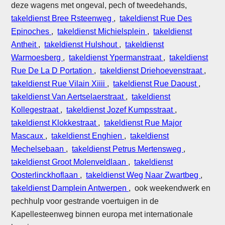
deze wagens met ongeval, pech of tweedehands,
takeldienst Bree Rsteenweg
,
takeldienst Rue Des
Epinoches
,
takeldienst Michielsplein
,
takeldienst
Antheit
,
takeldienst Hulshout
,
takeldienst
Warmoesberg
,
takeldienst Ypermanstraat
,
takeldienst
Rue De La D Portation
,
takeldienst Driehoevenstraat
,
takeldienst Rue Vilain Xiiii
,
takeldienst Rue Daoust
,
takeldienst Van Aertselaerstraat
,
takeldienst
Kollegestraat
,
takeldienst Jozef Kumpsstraat
,
takeldienst Klokkestraat
,
takeldienst Rue Major
Mascaux
,
takeldienst Enghien
,
takeldienst
Mechelsebaan
,
takeldienst Petrus Mertensweg
,
takeldienst Groot Molenveldlaan
,
takeldienst
Oosterlinckhoflaan
,
takeldienst Weg Naar Zwartbeg
,
takeldienst Damplein Antwerpen
, ook weekendwerk en
pechhulp voor gestrande voertuigen in de
Kapellesteenweg binnen europa met internationale