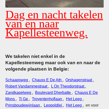
Dag en nacht takelen
van en naar
Kapellesteenweg.
We takelen niet enkel in de
Kapellesteenweg maar ook van en naar de
volgende plaatsen in Belgie:
Schaapsweg
,
Chauss E De Ath
,
Orshagenstraat
,
Robert Vandammestraat
,
L On Theodorstraat
,
Zandkapelweg
,
Boulevard Dherbatte
,
Chauss E De
Mons
,
Ti Ge
,
Troyentenhoflaan
,
Het Leeg
,
Prinsboudewijnlaan
,
Leopoldlei
,
Het Leeg
, en voor