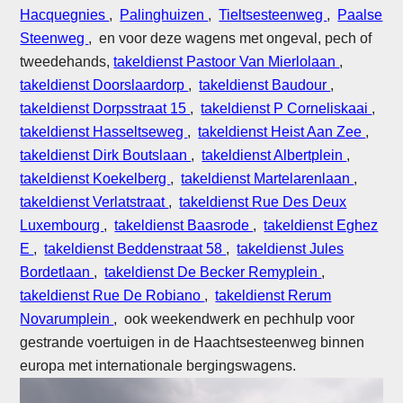
Hacquegnies
,
Palinghuizen
,
Tieltsesteenweg
,
Paalse
Steenweg
, en voor deze wagens met ongeval, pech of
tweedehands,
takeldienst Pastoor Van Mierlolaan
,
takeldienst Doorslaardorp
,
takeldienst Baudour
,
takeldienst Dorpsstraat 15
,
takeldienst P Corneliskaai
,
takeldienst Hasseltseweg
,
takeldienst Heist Aan Zee
,
takeldienst Dirk Boutslaan
,
takeldienst Albertplein
,
takeldienst Koekelberg
,
takeldienst Martelarenlaan
,
takeldienst Verlatstraat
,
takeldienst Rue Des Deux
Luxembourg
,
takeldienst Baasrode
,
takeldienst Eghez
E
,
takeldienst Beddenstraat 58
,
takeldienst Jules
Bordetlaan
,
takeldienst De Becker Remyplein
,
takeldienst Rue De Robiano
,
takeldienst Rerum
Novarumplein
, ook weekendwerk en pechhulp voor
gestrande voertuigen in de Haachtsesteenweg binnen
europa met internationale bergingswagens.