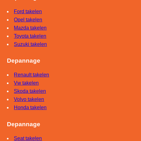
Ford takelen
Opel takelen
Mazda takelen
Toyota takelen
Suzuki takelen
Depannage
Renault takelen
Vw takelen
Skoda takelen
Volvo takelen
Honda takelen
Depannage
Seat takelen