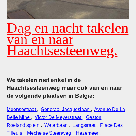
Dag en nacht takelen
van en naar
Haachtsesteenweg.
We takelen niet enkel in de
Haachtsesteenweg maar ook van en naar
de volgende plaatsen in Belgie:
Meensestraat
,
Generaal Jacqueslaan
,
Avenue De La
Belle Mine
,
Victor De Meyerstraat
,
Gaston
Roelandtsplein
,
Waterbaan
,
Langstraat
,
Place Des
Tilleuls
,
Mechelse Steenweg
,
Hezemeer
,