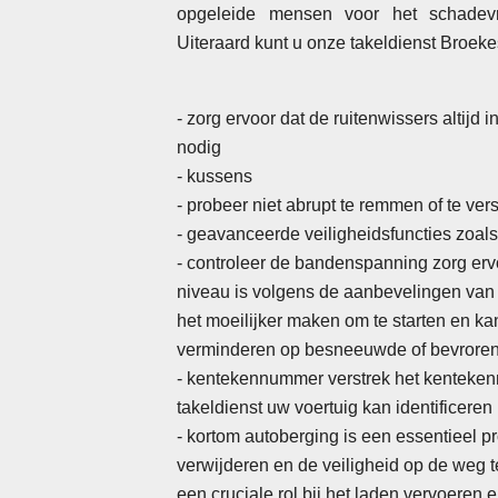
opgeleide mensen voor het schadevri
Uiteraard kunt u onze takeldienst Broeke
- zorg ervoor dat de ruitenwissers altijd 
nodig
- kussens
- probeer niet abrupt te remmen of te ver
-
geavanceerde veiligheidsfuncties zoals a
- controleer de bandenspanning zorg erv
niveau is volgens de aanbevelingen van
het moeilijker maken om te starten en ka
verminderen op besneeuwde of bevrore
- kentekennummer verstrek het kenteke
takeldienst uw voertuig kan identificeren
- kortom autoberging is een essentieel p
verwijderen en de veiligheid op de weg 
een cruciale rol bij het laden vervoeren