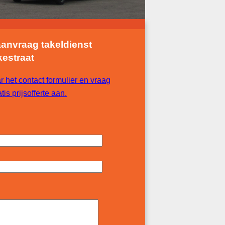
aanvraag takeldienst
estraat
r het contact formulier en vraag
tis prijsofferte aan.