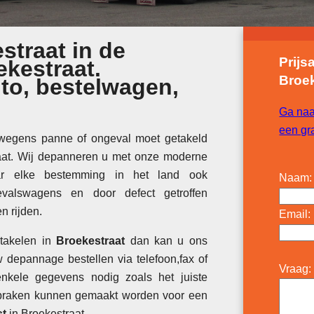
straat in de
Prijs
kestraat.
Broek
to, bestelwagen,
Ga naa
een gra
wegens panne of ongeval moet getakeld
raat. Wij depanneren u met onze moderne
aar elke bestemming in het land ook
Naam:
gevalswagens en door defect getroffen
n rijden.
Email:
 takelen in
Broekestraat
dan kan u ons
 depannage bestellen via telefoon,fax of
Vraag:
kele gegevens nodig zoals het juiste
spraken kunnen gemaakt worden voor een
st
in Broekestraat.