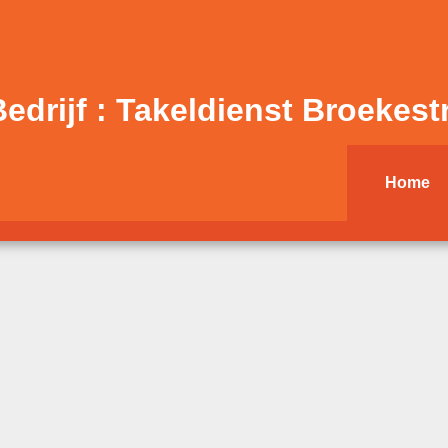
drijf : Takeldienst Broekest
Home