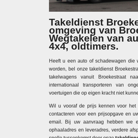
Takeldienst Broeke
omgeving van Broe
Wegtakelen van au
4x4, oldtimers.
Heeft u een auto of schadewagen die 
worden, bel onze takeldienst Broekest
takelwagens vanuit Broekestraat n
internationaal transporteren van on
voertuigen die op eigen kracht niet kunne
Wil u vooraf de prijs kennen voor het
contacteren voor een prijsopgave en uw
email. Bij uw aanvraag hebben we en
ophaaladres en leveradres, verdere af
snelle tussenkomst door onze
takeldien