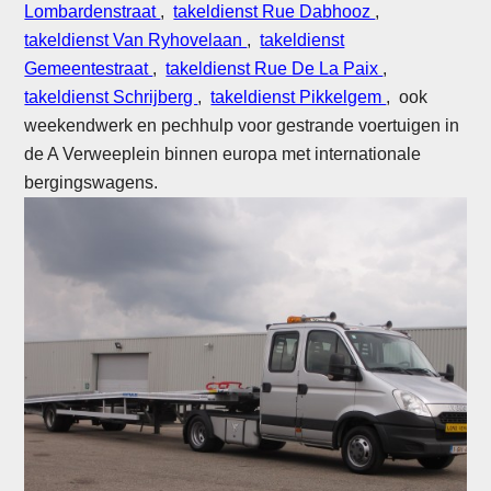
Lombardenstraat
,
takeldienst Rue Dabhooz
,
takeldienst Van Ryhovelaan
,
takeldienst
Gemeentestraat
,
takeldienst Rue De La Paix
,
takeldienst Schrijberg
,
takeldienst Pikkelgem
, ook
weekendwerk en pechhulp voor gestrande voertuigen in
de A Verweeplein binnen europa met internationale
bergingswagens.