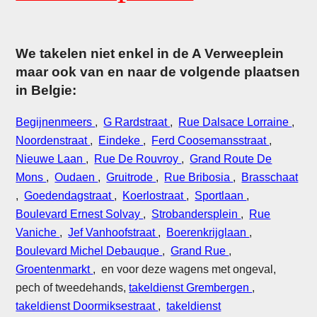
We takelen niet enkel in de A Verweeplein
maar ook van en naar de volgende plaatsen
in Belgie:
Begijnenmeers
,
G Rardstraat
,
Rue Dalsace Lorraine
,
Noordenstraat
,
Eindeke
,
Ferd Coosemansstraat
,
Nieuwe Laan
,
Rue De Rouvroy
,
Grand Route De
Mons
,
Oudaen
,
Gruitrode
,
Rue Bribosia
,
Brasschaat
,
Goedendagstraat
,
Koerlostraat
,
Sportlaan
,
Boulevard Ernest Solvay
,
Strobandersplein
,
Rue
Vaniche
,
Jef Vanhoofstraat
,
Boerenkrijglaan
,
Boulevard Michel Debauque
,
Grand Rue
,
Groentenmarkt
, en voor deze wagens met ongeval,
pech of tweedehands,
takeldienst Grembergen
,
takeldienst Doormiksestraat
,
takeldienst